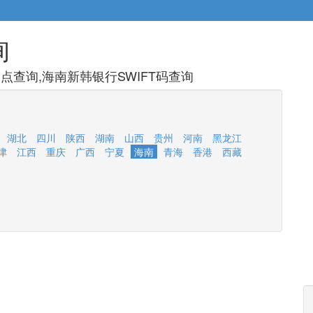
询
查询,海南新韩银行SWIFT码查询
湖北
四川
陕西
湖南
山西
贵州
河南
黑龙江
津
江西
重庆
广西
宁夏
海南
青海
香港
西藏