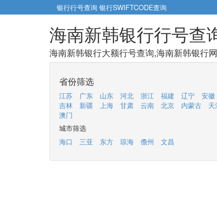
银行行号查询
银行SWIFTCODE查询
海南新韩银行行号查
海南新韩银行大额行号查询,海南新韩银行网点
省份筛选
江苏
广东
山东
河北
浙江
福建
辽宁
安徽
吉林
新疆
上海
甘肃
云南
北京
内蒙古
天
澳门
城市筛选
海口
三亚
东方
琼海
儋州
文昌