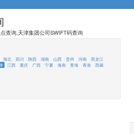
询
查询,天津集团公司SWIFT码查询
湖北
四川
陕西
湖南
山西
贵州
河南
黑龙江
津
江西
重庆
广西
宁夏
海南
青海
香港
西藏