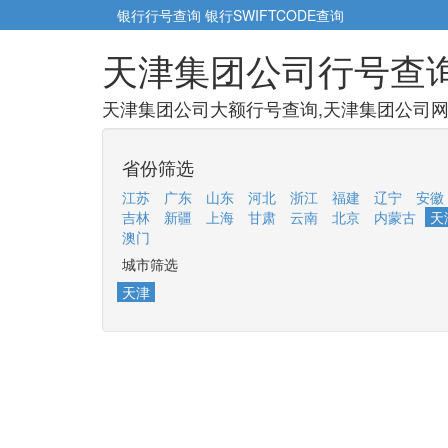
银行行号查询
银行SWIFTCODE查询
天津集团公司行号查
天津集团公司大额行号查询,天津集团公司网点
省份筛选
江苏
广东
山东
河北
浙江
福建
辽宁
安徽
吉林
新疆
上海
甘肃
云南
北京
内蒙古
天
澳门
城市筛选
天津