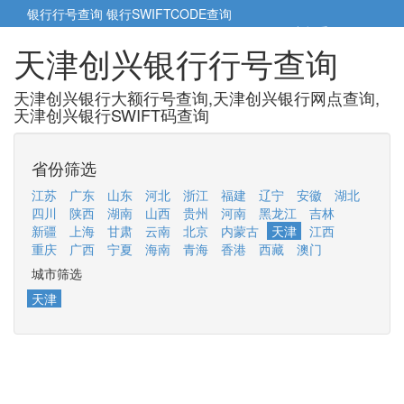
银行行号查询
银行SWIFTCODE查询
5cm小帮手
5cm.cn
天津创兴银行行号查询
天津创兴银行大额行号查询,天津创兴银行网点查询,
天津创兴银行SWIFT码查询
省份筛选
江苏
广东
山东
河北
浙江
福建
辽宁
安徽
湖北
四川
陕西
湖南
山西
贵州
河南
黑龙江
吉林
新疆
上海
甘肃
云南
北京
内蒙古
天津
江西
重庆
广西
宁夏
海南
青海
香港
西藏
澳门
城市筛选
天津