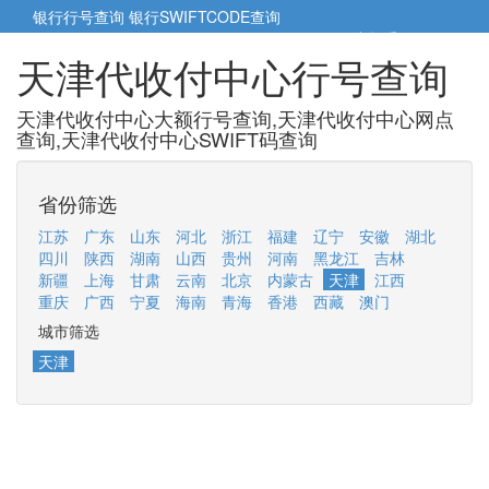
银行行号查询
银行SWIFTCODE查询
5cm小帮手
5cm.cn
天津代收付中心行号查询
天津代收付中心大额行号查询,天津代收付中心网点
查询,天津代收付中心SWIFT码查询
省份筛选
江苏
广东
山东
河北
浙江
福建
辽宁
安徽
湖北
四川
陕西
湖南
山西
贵州
河南
黑龙江
吉林
新疆
上海
甘肃
云南
北京
内蒙古
天津
江西
重庆
广西
宁夏
海南
青海
香港
西藏
澳门
城市筛选
天津