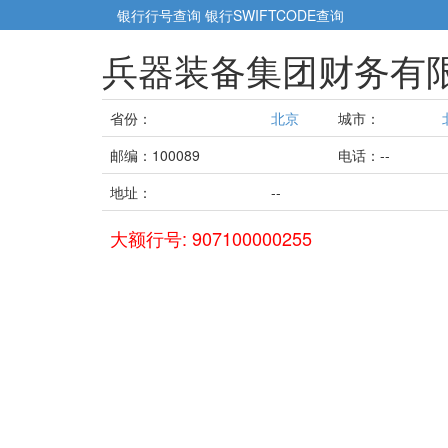
银行行号查询
银行SWIFTCODE查询
兵器装备集团财务有
省份：
北京
城市：
邮编：100089
电话：--
地址：
--
大额行号: 907100000255