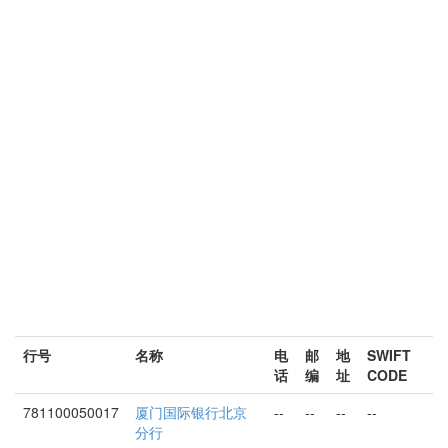
行号
名称
电
邮
地
SWIFT
话
编
址
CODE
781100050017
厦门国际银行北京
--
--
--
--
分行