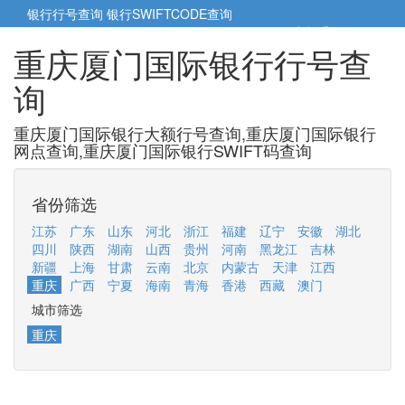
银行行号查询
银行SWIFTCODE查询
5cm小帮手
5cm.cn
重庆厦门国际银行行号查
询
重庆厦门国际银行大额行号查询,重庆厦门国际银行
网点查询,重庆厦门国际银行SWIFT码查询
省份筛选
江苏
广东
山东
河北
浙江
福建
辽宁
安徽
湖北
四川
陕西
湖南
山西
贵州
河南
黑龙江
吉林
新疆
上海
甘肃
云南
北京
内蒙古
天津
江西
重庆
广西
宁夏
海南
青海
香港
西藏
澳门
城市筛选
重庆