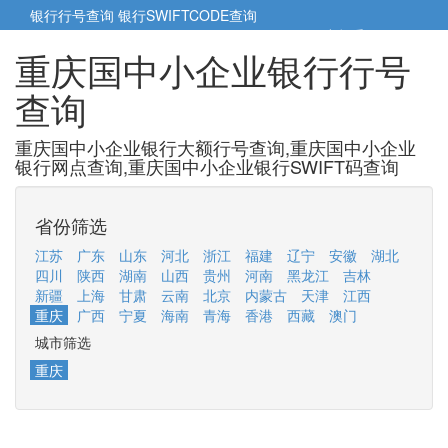
银行行号查询
银行SWIFTCODE查询
5cm小帮手
5cm.cn
重庆国中小企业银行行号
查询
重庆国中小企业银行大额行号查询,重庆国中小企业
银行网点查询,重庆国中小企业银行SWIFT码查询
省份筛选
江苏
广东
山东
河北
浙江
福建
辽宁
安徽
湖北
四川
陕西
湖南
山西
贵州
河南
黑龙江
吉林
新疆
上海
甘肃
云南
北京
内蒙古
天津
江西
重庆
广西
宁夏
海南
青海
香港
西藏
澳门
城市筛选
重庆