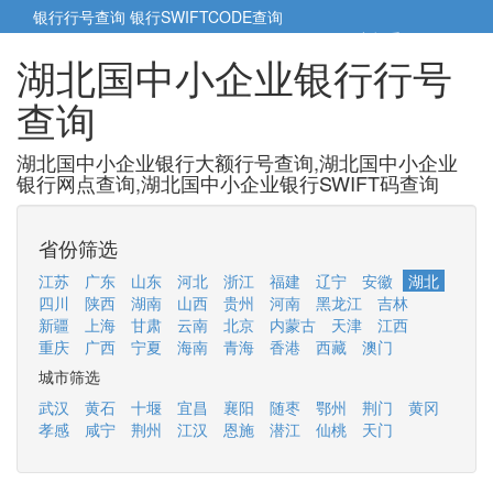
银行行号查询
银行SWIFTCODE查询
5cm小帮手
5cm.cn
湖北国中小企业银行行号
查询
湖北国中小企业银行大额行号查询,湖北国中小企业
银行网点查询,湖北国中小企业银行SWIFT码查询
省份筛选
江苏
广东
山东
河北
浙江
福建
辽宁
安徽
湖北
四川
陕西
湖南
山西
贵州
河南
黑龙江
吉林
新疆
上海
甘肃
云南
北京
内蒙古
天津
江西
重庆
广西
宁夏
海南
青海
香港
西藏
澳门
城市筛选
武汉
黄石
十堰
宜昌
襄阳
随枣
鄂州
荆门
黄冈
孝感
咸宁
荆州
江汉
恩施
潜江
仙桃
天门