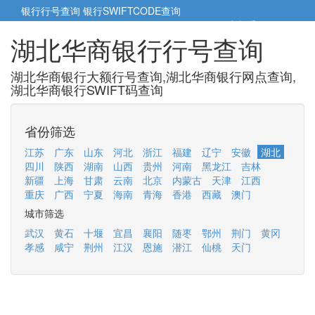
银行行号查询
银行SWIFTCODE查询
5cm小帮手
5cm.cn
湖北华商银行行号查询
湖北华商银行大额行号查询,湖北华商银行网点查询,
湖北华商银行SWIFT码查询
省份筛选
江苏
广东
山东
河北
浙江
福建
辽宁
安徽
湖北
四川
陕西
湖南
山西
贵州
河南
黑龙江
吉林
新疆
上海
甘肃
云南
北京
内蒙古
天津
江西
重庆
广西
宁夏
海南
青海
香港
西藏
澳门
城市筛选
武汉
黄石
十堰
宜昌
襄阳
随枣
鄂州
荆门
黄冈
孝感
咸宁
荆州
江汉
恩施
潜江
仙桃
天门