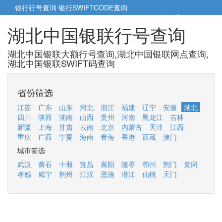
银行行号查询
银行SWIFTCODE查询
5cm小帮手
5cm.cn
湖北中国银联行号查询
湖北中国银联大额行号查询,湖北中国银联网点查询,
湖北中国银联SWIFT码查询
省份筛选
江苏
广东
山东
河北
浙江
福建
辽宁
安徽
湖北
四川
陕西
湖南
山西
贵州
河南
黑龙江
吉林
新疆
上海
甘肃
云南
北京
内蒙古
天津
江西
重庆
广西
宁夏
海南
青海
香港
西藏
澳门
城市筛选
武汉
黄石
十堰
宜昌
襄阳
随枣
鄂州
荆门
黄冈
孝感
咸宁
荆州
江汉
恩施
潜江
仙桃
天门