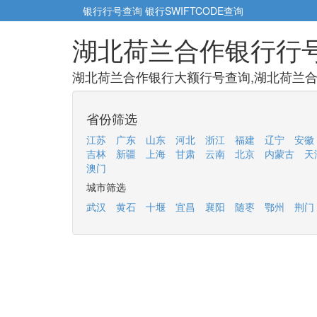
银行行号查询
银行SWIFTCODE查询
湖北荷兰合作银行行
湖北荷兰合作银行大额行号查询,湖北荷兰合
省份筛选
江苏
广东
山东
河北
浙江
福建
辽宁
安徽
吉林
新疆
上海
甘肃
云南
北京
内蒙古
天
澳门
城市筛选
武汉
黄石
十堰
宜昌
襄阳
随枣
鄂州
荆门