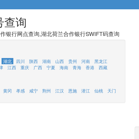
号查询
作银行网点查询,湖北荷兰合作银行SWIFT码查询
湖北
四川
陕西
湖南
山西
贵州
河南
黑龙江
津
江西
重庆
广西
宁夏
海南
青海
香港
西藏
黄冈
孝感
咸宁
荆州
江汉
恩施
潜江
仙桃
天门