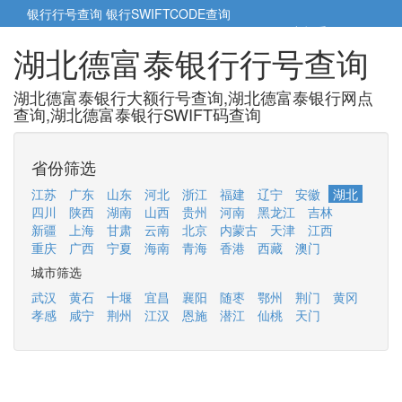
银行行号查询
银行SWIFTCODE查询
5cm小帮手
5cm.cn
湖北德富泰银行行号查询
湖北德富泰银行大额行号查询,湖北德富泰银行网点
查询,湖北德富泰银行SWIFT码查询
省份筛选
江苏
广东
山东
河北
浙江
福建
辽宁
安徽
湖北
四川
陕西
湖南
山西
贵州
河南
黑龙江
吉林
新疆
上海
甘肃
云南
北京
内蒙古
天津
江西
重庆
广西
宁夏
海南
青海
香港
西藏
澳门
城市筛选
武汉
黄石
十堰
宜昌
襄阳
随枣
鄂州
荆门
黄冈
孝感
咸宁
荆州
江汉
恩施
潜江
仙桃
天门