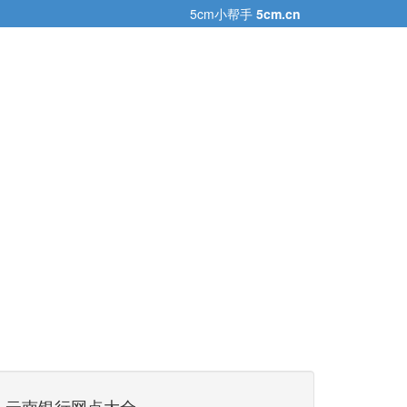
5cm小帮手
5cm.cn
云南银行网点大全