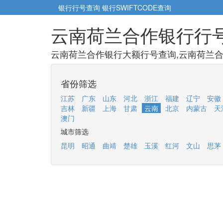
银行行号查询
银行SWIFTCODE查询
云南荷兰合作银行行
云南荷兰合作银行大额行号查询,云南荷兰合
省份筛选
江苏
广东
山东
河北
浙江
福建
辽宁
安徽
吉林
新疆
上海
甘肃
云南
北京
内蒙古
天
澳门
城市筛选
昆明
昭通
曲靖
楚雄
玉溪
红河
文山
思茅