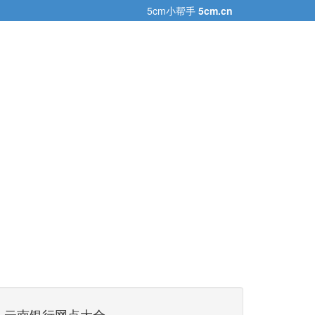
5cm小帮手
5cm.cn
云南银行网点大全