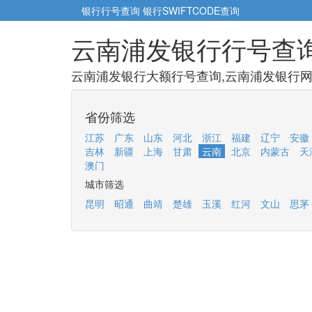
银行行号查询
银行SWIFTCODE查询
云南浦发银行行号查
云南浦发银行大额行号查询,云南浦发银行网点
省份筛选
江苏
广东
山东
河北
浙江
福建
辽宁
安徽
吉林
新疆
上海
甘肃
云南
北京
内蒙古
天
澳门
城市筛选
昆明
昭通
曲靖
楚雄
玉溪
红河
文山
思茅