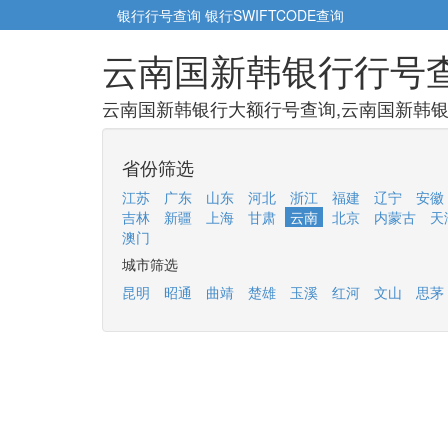
银行行号查询
银行SWIFTCODE查询
云南国新韩银行行号
云南国新韩银行大额行号查询,云南国新韩银
省份筛选
江苏
广东
山东
河北
浙江
福建
辽宁
安徽
吉林
新疆
上海
甘肃
云南
北京
内蒙古
天
澳门
城市筛选
昆明
昭通
曲靖
楚雄
玉溪
红河
文山
思茅