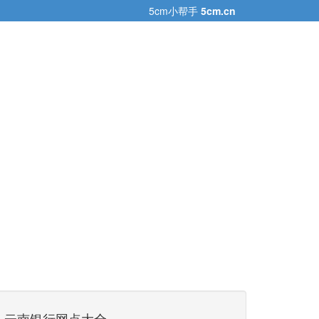
5cm小帮手
5cm.cn
云南银行网点大全