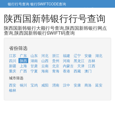
银行行号查询
银行SWIFTCODE查询
5cm小帮手
5cm.cn
陕西国新韩银行行号查询
陕西国新韩银行大额行号查询,陕西国新韩银行网点
查询,陕西国新韩银行SWIFT码查询
省份筛选
江苏
广东
山东
河北
浙江
福建
辽宁
安徽
湖北
四川
陕西
湖南
山西
贵州
河南
黑龙江
吉林
新疆
上海
甘肃
云南
北京
内蒙古
天津
江西
重庆
广西
宁夏
海南
青海
香港
西藏
澳门
城市筛选
西安
铜川
宝鸡
咸阳
渭南
汉中
安康
商洛
延安
榆林