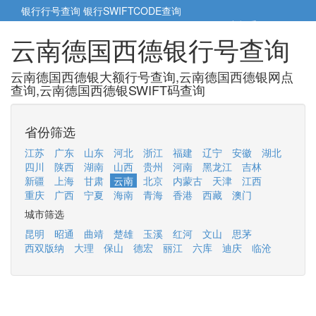
银行行号查询
银行SWIFTCODE查询
5cm小帮手
5cm.cn
云南德国西德银行号查询
云南德国西德银大额行号查询,云南德国西德银网点
查询,云南德国西德银SWIFT码查询
省份筛选
江苏
广东
山东
河北
浙江
福建
辽宁
安徽
湖北
四川
陕西
湖南
山西
贵州
河南
黑龙江
吉林
新疆
上海
甘肃
云南
北京
内蒙古
天津
江西
重庆
广西
宁夏
海南
青海
香港
西藏
澳门
城市筛选
昆明
昭通
曲靖
楚雄
玉溪
红河
文山
思茅
西双版纳
大理
保山
德宏
丽江
六库
迪庆
临沧