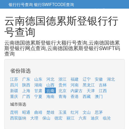
银行行号查询
银行SWIFTCODE查询
5cm小帮手
5cm.cn
云南德国德累斯登银行行
号查询
云南德国德累斯登银行大额行号查询,云南德国德累
斯登银行网点查询,云南德国德累斯登银行SWIFT码
查询
省份筛选
江苏
广东
山东
河北
浙江
福建
辽宁
安徽
湖北
四川
陕西
湖南
山西
贵州
河南
黑龙江
吉林
新疆
上海
甘肃
云南
北京
内蒙古
天津
江西
重庆
广西
宁夏
海南
青海
香港
西藏
澳门
城市筛选
昆明
昭通
曲靖
楚雄
玉溪
红河
文山
思茅
西双版纳
大理
保山
德宏
丽江
六库
迪庆
临沧