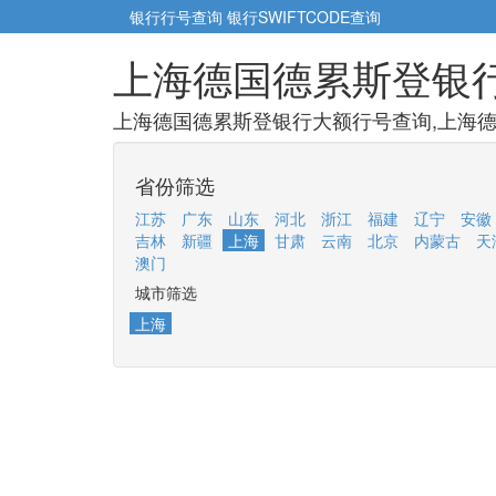
银行行号查询
银行SWIFTCODE查询
上海德国德累斯登银
上海德国德累斯登银行大额行号查询,上海德
省份筛选
江苏
广东
山东
河北
浙江
福建
辽宁
安徽
吉林
新疆
上海
甘肃
云南
北京
内蒙古
天
澳门
城市筛选
上海