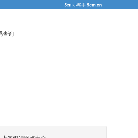
5cm小帮手
5cm.cn
码查询
上海银行网点大全