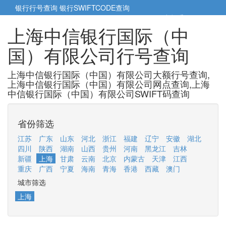
银行行号查询
银行SWIFTCODE查询
5cm小帮手
5cm.cn
上海中信银行国际（中
国）有限公司行号查询
上海中信银行国际（中国）有限公司大额行号查询,
上海中信银行国际（中国）有限公司网点查询,上海
中信银行国际（中国）有限公司SWIFT码查询
省份筛选
江苏
广东
山东
河北
浙江
福建
辽宁
安徽
湖北
四川
陕西
湖南
山西
贵州
河南
黑龙江
吉林
新疆
上海
甘肃
云南
北京
内蒙古
天津
江西
重庆
广西
宁夏
海南
青海
香港
西藏
澳门
城市筛选
上海