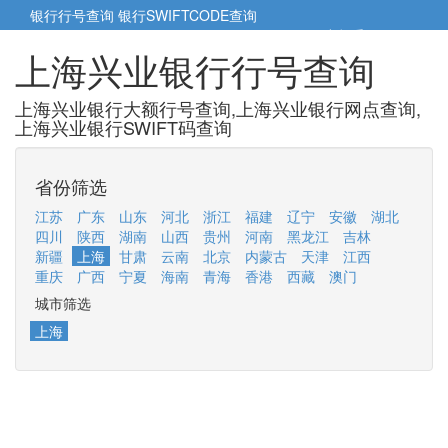
银行行号查询
银行SWIFTCODE查询
5cm小帮手
5cm.cn
上海兴业银行行号查询
上海兴业银行大额行号查询,上海兴业银行网点查询,
上海兴业银行SWIFT码查询
省份筛选
江苏
广东
山东
河北
浙江
福建
辽宁
安徽
湖北
四川
陕西
湖南
山西
贵州
河南
黑龙江
吉林
新疆
上海
甘肃
云南
北京
内蒙古
天津
江西
重庆
广西
宁夏
海南
青海
香港
西藏
澳门
城市筛选
上海