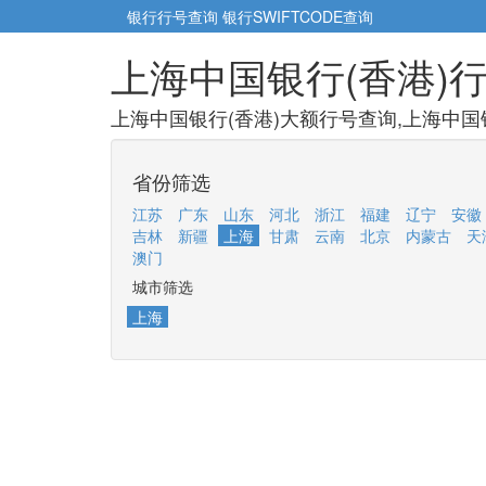
银行行号查询
银行SWIFTCODE查询
上海中国银行(香港)
上海中国银行(香港)大额行号查询,上海中国银
省份筛选
江苏
广东
山东
河北
浙江
福建
辽宁
安徽
吉林
新疆
上海
甘肃
云南
北京
内蒙古
天
澳门
城市筛选
上海