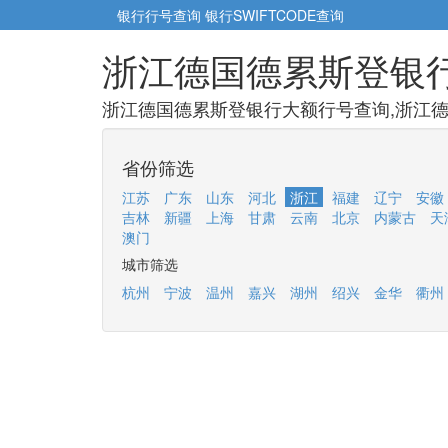
银行行号查询
银行SWIFTCODE查询
浙江德国德累斯登银
浙江德国德累斯登银行大额行号查询,浙江德
省份筛选
江苏
广东
山东
河北
浙江
福建
辽宁
安徽
吉林
新疆
上海
甘肃
云南
北京
内蒙古
天
澳门
城市筛选
杭州
宁波
温州
嘉兴
湖州
绍兴
金华
衢州