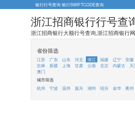
银行行号查询
银行SWIFTCODE查询
浙江招商银行行号查
浙江招商银行大额行号查询,浙江招商银行网点
省份筛选
江苏
广东
山东
河北
浙江
福建
辽宁
安徽
吉林
新疆
上海
甘肃
云南
北京
内蒙古
天
澳门
城市筛选
杭州
宁波
温州
嘉兴
湖州
绍兴
金华
衢州