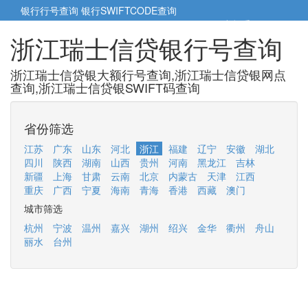
银行行号查询
银行SWIFTCODE查询
5cm小帮手
5cm.cn
浙江瑞士信贷银行号查询
浙江瑞士信贷银大额行号查询,浙江瑞士信贷银网点
查询,浙江瑞士信贷银SWIFT码查询
省份筛选
江苏
广东
山东
河北
浙江
福建
辽宁
安徽
湖北
四川
陕西
湖南
山西
贵州
河南
黑龙江
吉林
新疆
上海
甘肃
云南
北京
内蒙古
天津
江西
重庆
广西
宁夏
海南
青海
香港
西藏
澳门
城市筛选
杭州
宁波
温州
嘉兴
湖州
绍兴
金华
衢州
舟山
丽水
台州