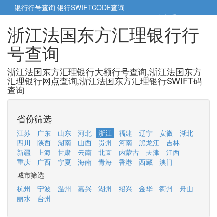
银行行号查询
银行SWIFTCODE查询
5cm小帮手
5cm.cn
浙江法国东方汇理银行行
号查询
浙江法国东方汇理银行大额行号查询,浙江法国东方
汇理银行网点查询,浙江法国东方汇理银行SWIFT码
查询
省份筛选
江苏
广东
山东
河北
浙江
福建
辽宁
安徽
湖北
四川
陕西
湖南
山西
贵州
河南
黑龙江
吉林
新疆
上海
甘肃
云南
北京
内蒙古
天津
江西
重庆
广西
宁夏
海南
青海
香港
西藏
澳门
城市筛选
杭州
宁波
温州
嘉兴
湖州
绍兴
金华
衢州
舟山
丽水
台州