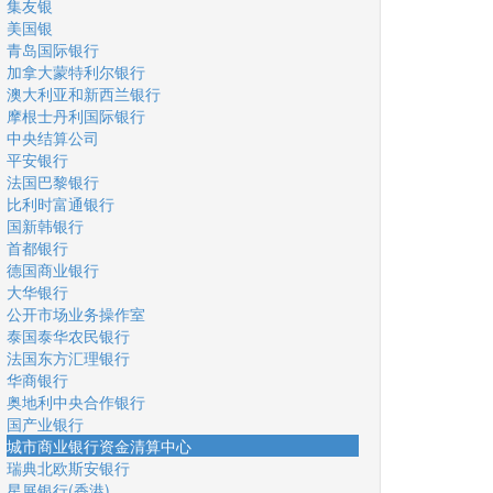
集友银
美国银
青岛国际银行
加拿大蒙特利尔银行
澳大利亚和新西兰银行
摩根士丹利国际银行
中央结算公司
平安银行
法国巴黎银行
比利时富通银行
国新韩银行
首都银行
德国商业银行
大华银行
公开市场业务操作室
泰国泰华农民银行
法国东方汇理银行
华商银行
奥地利中央合作银行
国产业银行
城市商业银行资金清算中心
瑞典北欧斯安银行
星展银行(香港)