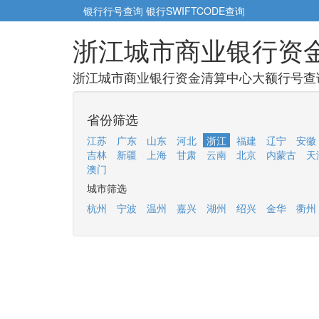
银行行号查询
银行SWIFTCODE查询
浙江城市商业银行资
浙江城市商业银行资金清算中心大额行号查询
省份筛选
江苏
广东
山东
河北
浙江
福建
辽宁
安徽
吉林
新疆
上海
甘肃
云南
北京
内蒙古
天
澳门
城市筛选
杭州
宁波
温州
嘉兴
湖州
绍兴
金华
衢州