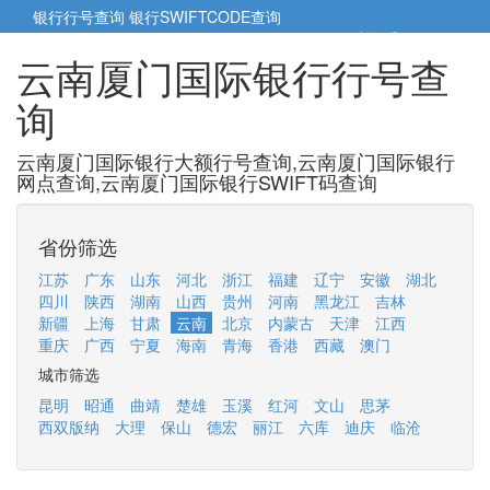
银行行号查询
银行SWIFTCODE查询
5cm小帮手
5cm.cn
云南厦门国际银行行号查
询
云南厦门国际银行大额行号查询,云南厦门国际银行
网点查询,云南厦门国际银行SWIFT码查询
省份筛选
江苏
广东
山东
河北
浙江
福建
辽宁
安徽
湖北
四川
陕西
湖南
山西
贵州
河南
黑龙江
吉林
新疆
上海
甘肃
云南
北京
内蒙古
天津
江西
重庆
广西
宁夏
海南
青海
香港
西藏
澳门
城市筛选
昆明
昭通
曲靖
楚雄
玉溪
红河
文山
思茅
西双版纳
大理
保山
德宏
丽江
六库
迪庆
临沧