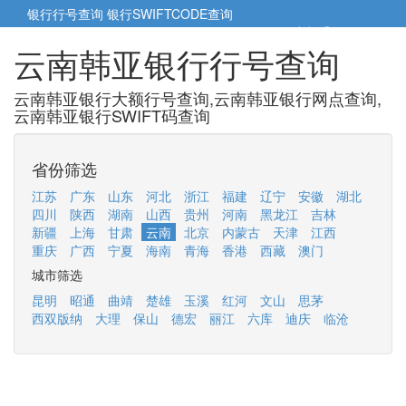
银行行号查询
银行SWIFTCODE查询
5cm小帮手
5cm.cn
云南韩亚银行行号查询
云南韩亚银行大额行号查询,云南韩亚银行网点查询,
云南韩亚银行SWIFT码查询
省份筛选
江苏
广东
山东
河北
浙江
福建
辽宁
安徽
湖北
四川
陕西
湖南
山西
贵州
河南
黑龙江
吉林
新疆
上海
甘肃
云南
北京
内蒙古
天津
江西
重庆
广西
宁夏
海南
青海
香港
西藏
澳门
城市筛选
昆明
昭通
曲靖
楚雄
玉溪
红河
文山
思茅
西双版纳
大理
保山
德宏
丽江
六库
迪庆
临沧