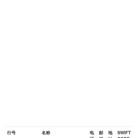
行号
名称
电
邮
地
SWIFT