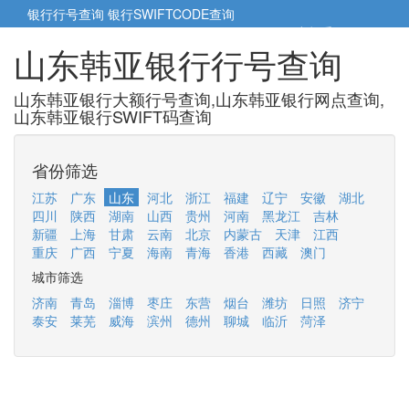
银行行号查询
银行SWIFTCODE查询
5cm小帮手
5cm.cn
山东韩亚银行行号查询
山东韩亚银行大额行号查询,山东韩亚银行网点查询,
山东韩亚银行SWIFT码查询
省份筛选
江苏
广东
山东
河北
浙江
福建
辽宁
安徽
湖北
四川
陕西
湖南
山西
贵州
河南
黑龙江
吉林
新疆
上海
甘肃
云南
北京
内蒙古
天津
江西
重庆
广西
宁夏
海南
青海
香港
西藏
澳门
城市筛选
济南
青岛
淄博
枣庄
东营
烟台
潍坊
日照
济宁
泰安
莱芜
威海
滨州
德州
聊城
临沂
菏泽