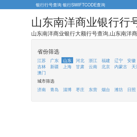
银行行号查询
银行SWIFTCODE查询
山东南洋商业银行行
山东南洋商业银行大额行号查询,山东南洋商
省份筛选
江苏
广东
山东
河北
浙江
福建
辽宁
安徽
吉林
新疆
上海
甘肃
云南
北京
内蒙古
天
澳门
城市筛选
济南
青岛
淄博
枣庄
东营
烟台
潍坊
日照