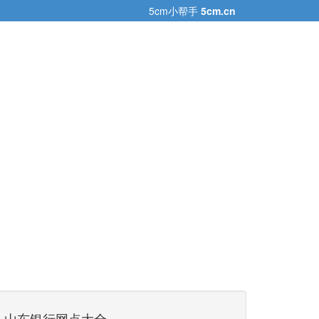
5cm小帮手
5cm.cn
山东银行网点大全