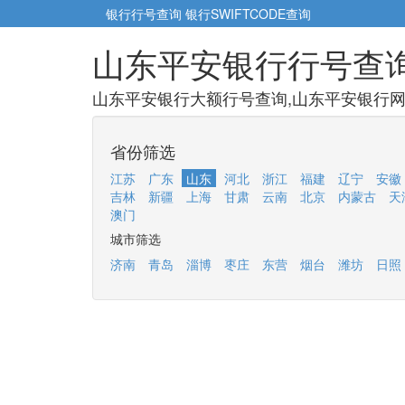
银行行号查询
银行SWIFTCODE查询
山东平安银行行号查
山东平安银行大额行号查询,山东平安银行网点
省份筛选
江苏
广东
山东
河北
浙江
福建
辽宁
安徽
吉林
新疆
上海
甘肃
云南
北京
内蒙古
天
澳门
城市筛选
济南
青岛
淄博
枣庄
东营
烟台
潍坊
日照