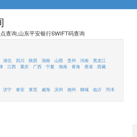
询
查询,山东平安银行SWIFT码查询
湖北
四川
陕西
湖南
山西
贵州
河南
黑龙江
津
江西
重庆
广西
宁夏
海南
青海
香港
西藏
济宁
泰安
莱芜
威海
滨州
德州
聊城
临沂
菏泽