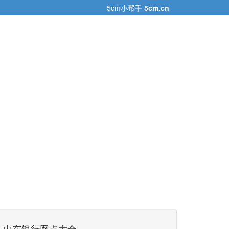
5cm小帮手
5cm.cn
山东银行网点大全