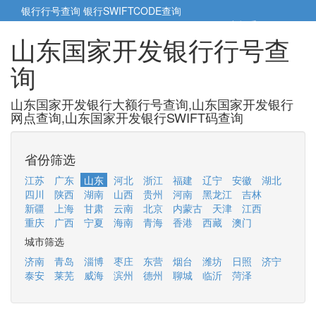
银行行号查询
银行SWIFTCODE查询
5cm小帮手
5cm.cn
山东国家开发银行行号查
询
山东国家开发银行大额行号查询,山东国家开发银行
网点查询,山东国家开发银行SWIFT码查询
省份筛选
江苏
广东
山东
河北
浙江
福建
辽宁
安徽
湖北
四川
陕西
湖南
山西
贵州
河南
黑龙江
吉林
新疆
上海
甘肃
云南
北京
内蒙古
天津
江西
重庆
广西
宁夏
海南
青海
香港
西藏
澳门
城市筛选
济南
青岛
淄博
枣庄
东营
烟台
潍坊
日照
济宁
泰安
莱芜
威海
滨州
德州
聊城
临沂
菏泽