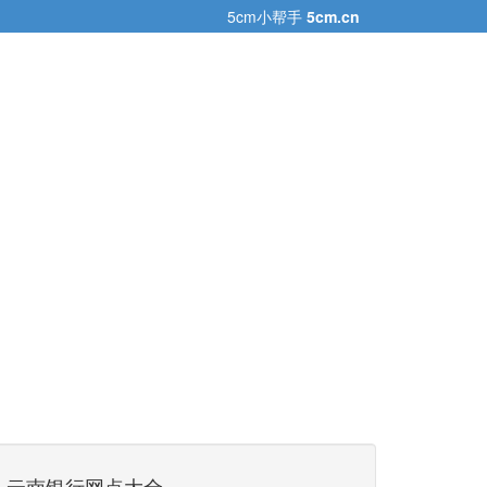
5cm小帮手
5cm.cn
云南银行网点大全