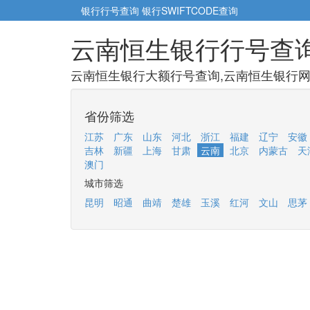
银行行号查询
银行SWIFTCODE查询
云南恒生银行行号查
云南恒生银行大额行号查询,云南恒生银行网点
省份筛选
江苏
广东
山东
河北
浙江
福建
辽宁
安徽
吉林
新疆
上海
甘肃
云南
北京
内蒙古
天
澳门
城市筛选
昆明
昭通
曲靖
楚雄
玉溪
红河
文山
思茅