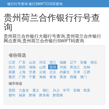
银行行号查询
银行SWIFTCODE查询
5cm小帮手
5cm.cn
贵州荷兰合作银行行号查
询
贵州荷兰合作银行大额行号查询,贵州荷兰合作银行
网点查询,贵州荷兰合作银行SWIFT码查询
省份筛选
江苏
广东
山东
河北
浙江
福建
辽宁
安徽
湖北
四川
陕西
湖南
山西
贵州
河南
黑龙江
吉林
新疆
上海
甘肃
云南
北京
内蒙古
天津
江西
重庆
广西
宁夏
海南
青海
香港
西藏
澳门
城市筛选
贵阳
六盘水
遵义
铜仁
兴义
毕节
安顺
凯里
都均
福泉
黔南
黔东南
黔西南