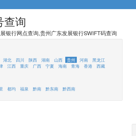
号查询
展银行网点查询,贵州广东发展银行SWIFT码查询
湖北
四川
陕西
湖南
山西
贵州
河南
黑龙江
津
江西
重庆
广西
宁夏
海南
青海
香港
西藏
里
都均
福泉
黔南
黔东南
黔西南