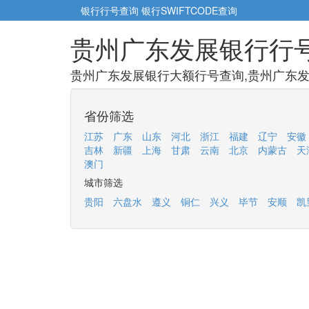
银行行号查询
银行SWIFTCODE查询
贵州广东发展银行行
贵州广东发展银行大额行号查询,贵州广东发
省份筛选
江苏
广东
山东
河北
浙江
福建
辽宁
安徽
吉林
新疆
上海
甘肃
云南
北京
内蒙古
天
澳门
城市筛选
贵阳
六盘水
遵义
铜仁
兴义
毕节
安顺
凯