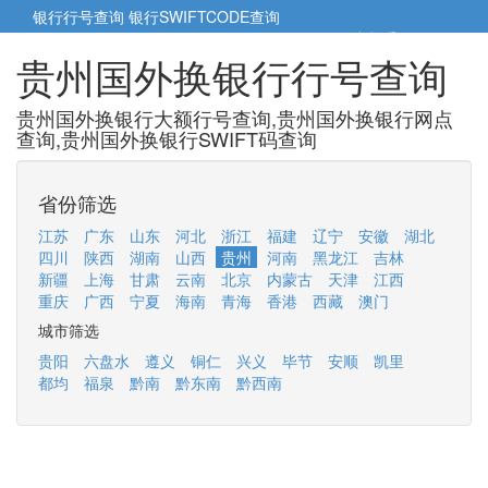
银行行号查询
银行SWIFTCODE查询
5cm小帮手
5cm.cn
贵州国外换银行行号查询
贵州国外换银行大额行号查询,贵州国外换银行网点
查询,贵州国外换银行SWIFT码查询
省份筛选
江苏
广东
山东
河北
浙江
福建
辽宁
安徽
湖北
四川
陕西
湖南
山西
贵州
河南
黑龙江
吉林
新疆
上海
甘肃
云南
北京
内蒙古
天津
江西
重庆
广西
宁夏
海南
青海
香港
西藏
澳门
城市筛选
贵阳
六盘水
遵义
铜仁
兴义
毕节
安顺
凯里
都均
福泉
黔南
黔东南
黔西南