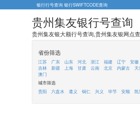
银行行号查询
银行SWIFTCODE查询
贵州集友银行号查询
贵州集友银大额行号查询,贵州集友银网点查询
省份筛选
江苏
广东
山东
河北
浙江
福建
辽宁
安徽
吉林
新疆
上海
甘肃
云南
北京
内蒙古
天
澳门
城市筛选
贵阳
六盘水
遵义
铜仁
兴义
毕节
安顺
凯