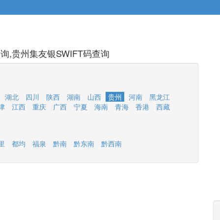
,贵州集友银SWIFT码查询
湖北
四川
陕西
湖南
山西
贵州
河南
黑龙江
津
江西
重庆
广西
宁夏
海南
青海
香港
西藏
里
都均
福泉
黔南
黔东南
黔西南