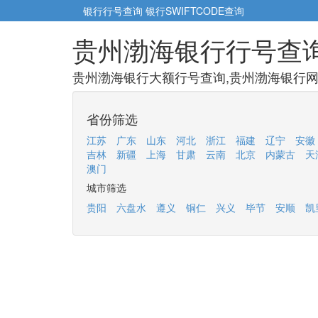
银行行号查询
银行SWIFTCODE查询
贵州渤海银行行号查
贵州渤海银行大额行号查询,贵州渤海银行网点
省份筛选
江苏
广东
山东
河北
浙江
福建
辽宁
安徽
吉林
新疆
上海
甘肃
云南
北京
内蒙古
天
澳门
城市筛选
贵阳
六盘水
遵义
铜仁
兴义
毕节
安顺
凯