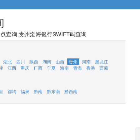
询
查询,贵州渤海银行SWIFT码查询
湖北
四川
陕西
湖南
山西
贵州
河南
黑龙江
津
江西
重庆
广西
宁夏
海南
青海
香港
西藏
里
都均
福泉
黔南
黔东南
黔西南