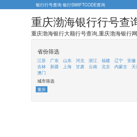
银行行号查询
银行SWIFTCODE查询
重庆渤海银行行号查
重庆渤海银行大额行号查询,重庆渤海银行网点
省份筛选
江苏
广东
山东
河北
浙江
福建
辽宁
安徽
吉林
新疆
上海
甘肃
云南
北京
内蒙古
天
澳门
城市筛选
重庆