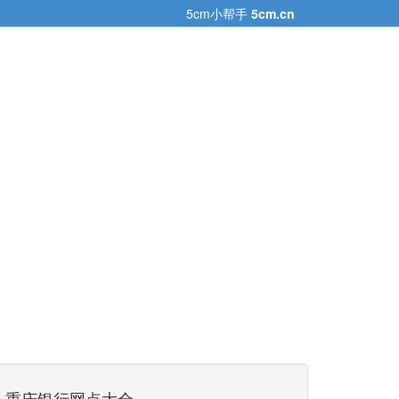
5cm小帮手
5cm.cn
重庆银行网点大全