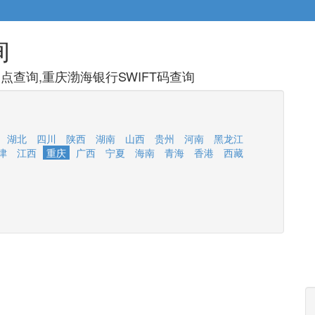
询
查询,重庆渤海银行SWIFT码查询
湖北
四川
陕西
湖南
山西
贵州
河南
黑龙江
津
江西
重庆
广西
宁夏
海南
青海
香港
西藏