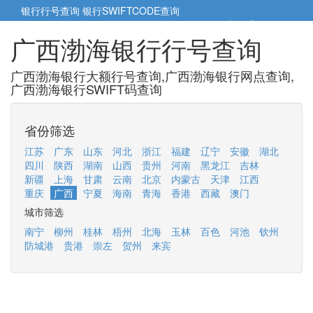
银行行号查询
银行SWIFTCODE查询
5cm小帮手
5cm.cn
广西渤海银行行号查询
广西渤海银行大额行号查询,广西渤海银行网点查询,
广西渤海银行SWIFT码查询
省份筛选
江苏
广东
山东
河北
浙江
福建
辽宁
安徽
湖北
四川
陕西
湖南
山西
贵州
河南
黑龙江
吉林
新疆
上海
甘肃
云南
北京
内蒙古
天津
江西
重庆
广西
宁夏
海南
青海
香港
西藏
澳门
城市筛选
南宁
柳州
桂林
梧州
北海
玉林
百色
河池
钦州
防城港
贵港
崇左
贺州
来宾