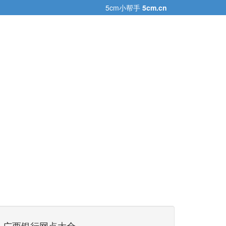
5cm小帮手
5cm.cn
广西银行网点大全