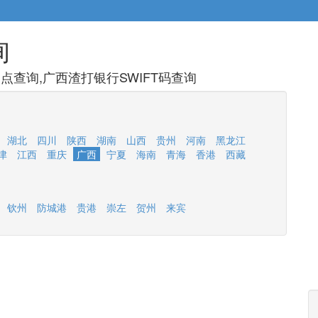
询
查询,广西渣打银行SWIFT码查询
湖北
四川
陕西
湖南
山西
贵州
河南
黑龙江
津
江西
重庆
广西
宁夏
海南
青海
香港
西藏
钦州
防城港
贵港
崇左
贺州
来宾