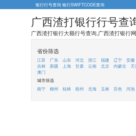
银行行号查询
银行SWIFTCODE查询
广西渣打银行行号查
广西渣打银行大额行号查询,广西渣打银行网点
省份筛选
江苏
广东
山东
河北
浙江
福建
辽宁
安徽
吉林
新疆
上海
甘肃
云南
北京
内蒙古
天
澳门
城市筛选
南宁
柳州
桂林
梧州
北海
玉林
百色
河池