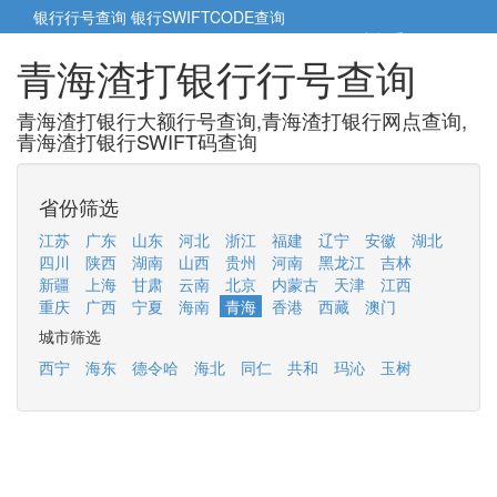
银行行号查询
银行SWIFTCODE查询
5cm小帮手
5cm.cn
青海渣打银行行号查询
青海渣打银行大额行号查询,青海渣打银行网点查询,
青海渣打银行SWIFT码查询
省份筛选
江苏
广东
山东
河北
浙江
福建
辽宁
安徽
湖北
四川
陕西
湖南
山西
贵州
河南
黑龙江
吉林
新疆
上海
甘肃
云南
北京
内蒙古
天津
江西
重庆
广西
宁夏
海南
青海
香港
西藏
澳门
城市筛选
西宁
海东
德令哈
海北
同仁
共和
玛沁
玉树