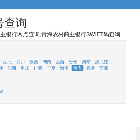
号查询
业银行网点查询,青海农村商业银行SWIFT码查询
湖北
四川
陕西
湖南
山西
贵州
河南
黑龙江
津
江西
重庆
广西
宁夏
海南
青海
香港
西藏
树