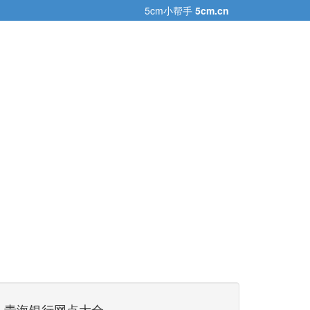
5cm小帮手
5cm.cn
青海银行网点大全