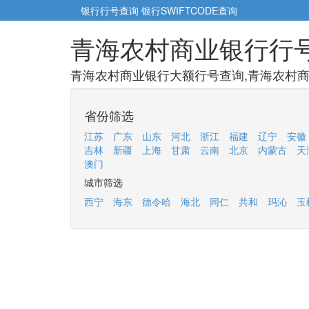
银行行号查询
银行SWIFTCODE查询
青海农村商业银行行
青海农村商业银行大额行号查询,青海农村商
省份筛选
江苏
广东
山东
河北
浙江
福建
辽宁
安徽
吉林
新疆
上海
甘肃
云南
北京
内蒙古
天
澳门
城市筛选
西宁
海东
德令哈
海北
同仁
共和
玛沁
玉