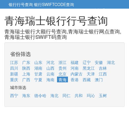
银行行号查询
银行SWIFTCODE查询
5cm小帮手
5cm.cn
青海瑞士银行行号查询
青海瑞士银行大额行号查询,青海瑞士银行网点查询,
青海瑞士银行SWIFT码查询
省份筛选
江苏
广东
山东
河北
浙江
福建
辽宁
安徽
湖北
四川
陕西
湖南
山西
贵州
河南
黑龙江
吉林
新疆
上海
甘肃
云南
北京
内蒙古
天津
江西
重庆
广西
宁夏
海南
青海
香港
西藏
澳门
城市筛选
西宁
海东
德令哈
海北
同仁
共和
玛沁
玉树