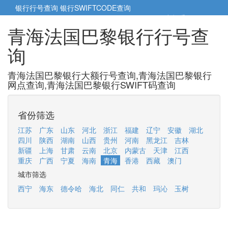
银行行号查询
银行SWIFTCODE查询
5cm小帮手
5cm.cn
青海法国巴黎银行行号查
询
青海法国巴黎银行大额行号查询,青海法国巴黎银行
网点查询,青海法国巴黎银行SWIFT码查询
省份筛选
江苏
广东
山东
河北
浙江
福建
辽宁
安徽
湖北
四川
陕西
湖南
山西
贵州
河南
黑龙江
吉林
新疆
上海
甘肃
云南
北京
内蒙古
天津
江西
重庆
广西
宁夏
海南
青海
香港
西藏
澳门
城市筛选
西宁
海东
德令哈
海北
同仁
共和
玛沁
玉树