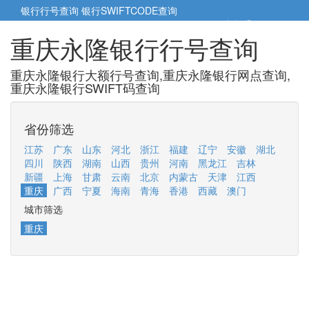
银行行号查询
银行SWIFTCODE查询
5cm小帮手
5cm.cn
重庆永隆银行行号查询
重庆永隆银行大额行号查询,重庆永隆银行网点查询,
重庆永隆银行SWIFT码查询
省份筛选
江苏
广东
山东
河北
浙江
福建
辽宁
安徽
湖北
四川
陕西
湖南
山西
贵州
河南
黑龙江
吉林
新疆
上海
甘肃
云南
北京
内蒙古
天津
江西
重庆
广西
宁夏
海南
青海
香港
西藏
澳门
城市筛选
重庆