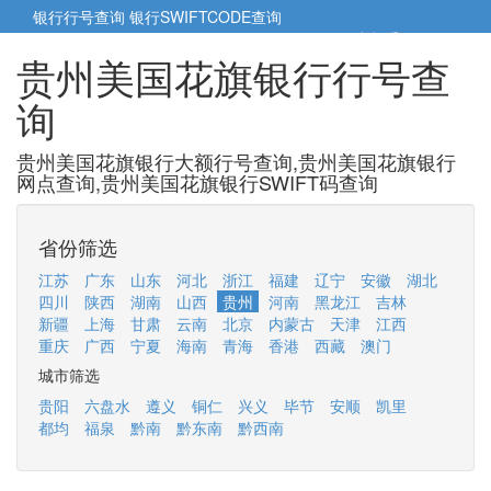
银行行号查询
银行SWIFTCODE查询
5cm小帮手
5cm.cn
贵州美国花旗银行行号查
询
贵州美国花旗银行大额行号查询,贵州美国花旗银行
网点查询,贵州美国花旗银行SWIFT码查询
省份筛选
江苏
广东
山东
河北
浙江
福建
辽宁
安徽
湖北
四川
陕西
湖南
山西
贵州
河南
黑龙江
吉林
新疆
上海
甘肃
云南
北京
内蒙古
天津
江西
重庆
广西
宁夏
海南
青海
香港
西藏
澳门
城市筛选
贵阳
六盘水
遵义
铜仁
兴义
毕节
安顺
凯里
都均
福泉
黔南
黔东南
黔西南