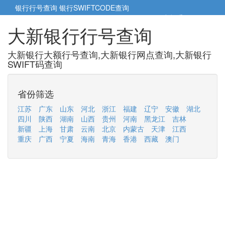
银行行号查询
银行SWIFTCODE查询
5cm小帮手
5cm.cn
大新银行行号查询
大新银行大额行号查询,大新银行网点查询,大新银行
SWIFT码查询
省份筛选
江苏
广东
山东
河北
浙江
福建
辽宁
安徽
湖北
四川
陕西
湖南
山西
贵州
河南
黑龙江
吉林
新疆
上海
甘肃
云南
北京
内蒙古
天津
江西
重庆
广西
宁夏
海南
青海
香港
西藏
澳门